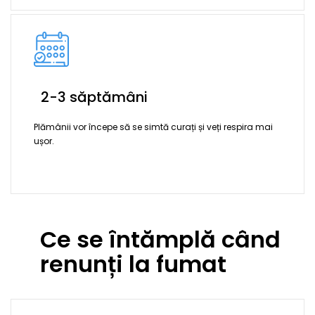
2-3 săptămâni
Plămânii vor începe să se simtă curați și veți respira mai
ușor.
Ce se întămplă când
renunți la fumat