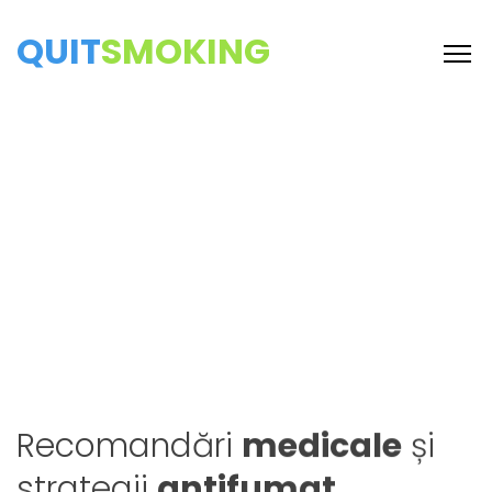
QUIT
SMOKING
Recomandări
medicale
și
este întotdeauna
strategii
antifumat