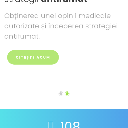
pe primul loc!
Obținerea unei opinii medicale
autorizate și începerea strategiei
antifumat.
CITEȘTE ACUM
ÎNCEPE ACUM
131