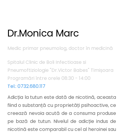
Dr.Monica Marc
Medic primar pneumolog, doctor în medicină
Spitalul Clinic de Boli Infectioase si
Pneumoftiziologie "Dr.Victor Babes" Timișoara
Programări între orele 08:30 - 14:00
Tel.: 0732.680.117
Adicția la tutun este dată de nicotină, aceasta
fiind o substanță cu proprietăți psihoactive, ce
creează nevoia acută de a consuma produse
pe bază de tutun. Nivelul de adicție indus de
nicotină este comparabil cu cel al heroinei sau